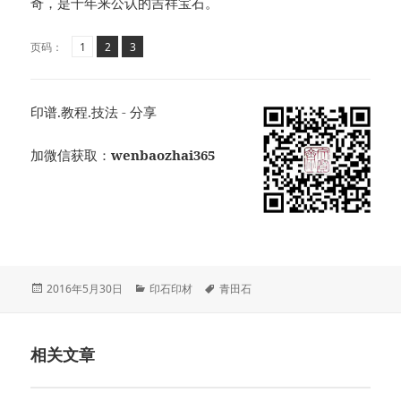
奇，是千年来公认的吉祥宝石。
页
页
,
页
,
页码：
1
2
3
印谱.教程.技法 - 分享
加微信获取：
wenbaozhai365
发
分
标
2016年5月30日
印石印材
青田石
布
类
签
于
相关文章