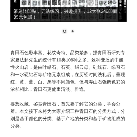
篆刻转印贴，刀法练习，兴趣提升，12大张240印面，
39元包邮！
青田石色彩丰富、花纹奇特、品类繁多，据青田石研究专
家夏法起先生的统计有10类108种之多。这种变质的中酸
性火山岩，是由叶蜡石、石英、绢云母、硅线石、绿帘石
和一水硬铝石等矿物元素组成，在历经时间洗礼后，呈现
红、黄、蓝、白、黑等不同颜色。但与寿山石强调色彩的
浓郁相比，青田石更偏重清淡、雅逸。
要想收藏、鉴赏青田石，首先要了解它的分类，学会分
辨。本文接下来将为大家介绍三种青田石的分类方式，分
别是基于颜色的分类、基于产地的分类和基于矿物组成的
分类。