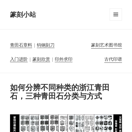
篆刻小站
菜单和
挂件
青田石章料
|
钨钢刻刀
篆刻艺术图书馆
入门进阶
|
篆刻欣赏
|
印外求印
古代印谱
如何分辨不同种类的浙江青田
石，三种青田石分类与方式