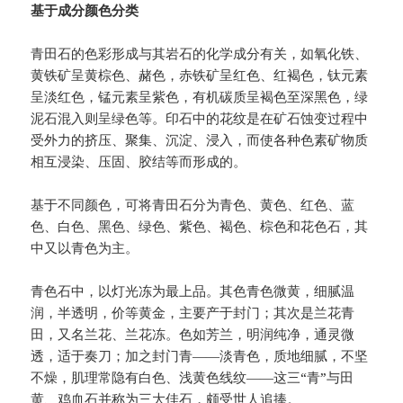
基于成分颜色分类
青田石的色彩形成与其岩石的化学成分有关，如氧化铁、
黄铁矿呈黄棕色、赭色，赤铁矿呈红色、红褐色，钛元素
呈淡红色，锰元素呈紫色，有机碳质呈褐色至深黑色，绿
泥石混入则呈绿色等。印石中的花纹是在矿石蚀变过程中
受外力的挤压、聚集、沉淀、浸入，而使各种色素矿物质
相互浸染、压固、胶结等而形成的。
基于不同颜色，可将青田石分为青色、黄色、红色、蓝
色、白色、黑色、绿色、紫色、褐色、棕色和花色石，其
中又以青色为主。
青色石中，以灯光冻为最上品。其色青色微黄，细腻温
润，半透明，价等黄金，主要产于封门；其次是兰花青
田，又名兰花、兰花冻。色如芳兰，明润纯净，通灵微
透，适于奏刀；加之封门青——淡青色，质地细腻，不坚
不燥，肌理常隐有白色、浅黄色线纹——这三“青”与田
黄、鸡血石并称为三大佳石，颇受世人追捧。