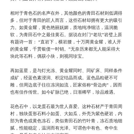
相对于青色石的名声在外，其他颜色的青田石材则低调得
多，但对于青田的匠人而言，这些石材却拥有更大的吸引
力。如黄金耀，黄色艳丽妩媚，质地纯净细洁，温润脆
软，为青田石中之最佳黄石。据说在封门“老坑”岩璧上原
有题诗一首： “直岩下，横岩腰，十万两黄金耀，谁人开
的黄金耀，千贯银债一时销。”无奈历来都无人能采得大
块此等石料，偶获小块，则视同珍宝。
再如蓝星，是与灯光冻、黄金耀同时、同矿床、同样条件
成矿，经蓝色素浸润、积淀结晶而成。蓝色晶粒硬不可
雕，但周边底子往往冻润如流，匠家俗称“骨边肉”，因而
也有佳作传世。如今矿脉已绝，日渐稀罕，珍品难遇。
花色石中，以龙蛋石最为世人喜爱。这种石材产于青田周
村，独块蛋形石料小如蛋、大如瓜，外壳为紫色硬岩，内
部为青色或黄色冻石，类似青田石的竹叶青，冻石质地细
腻，性能稳定，温润而有光泽。可谓色中有色、奇中生