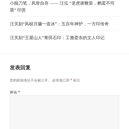
小痴刀笔，风骨自存 —— 汪泓 “龙虎谢鞭策，鹓鸾不司
晨” 印赏
汪关刻“风棂月牖一壶冰”：五百年神护，一方印传奇
汪关刻“王屋山人”青田石印：工雅娄东的文人印记
发表回复
您的邮箱地址不会被公开。
必填项已用
*
标注
评论
*