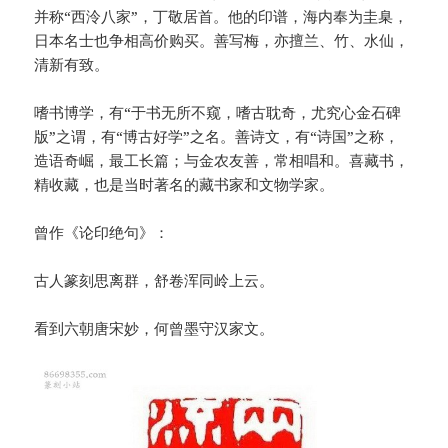
并称“西泠八家”，丁敬居首。他的印谱，海内奉为圭臬，
日本名士也争相高价购买。善写梅，亦擅兰、竹、水仙，
清新有致。
嗜书博学，有“于书无所不窥，嗜古耽奇，尤究心金石碑
版”之谓，有“博古好学”之名。善诗文，有“诗国”之称，
造语奇崛，最工长篇；与金农友善，常相唱和。喜藏书，
精收藏，也是当时著名的藏书家和文物学家。
曾作《论印绝句》：
古人篆刻思离群，舒卷浑同岭上云。
看到六朝唐宋妙，何曾墨守汉家文。