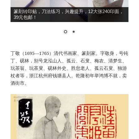
篆刻转印贴，刀法练习，兴趣提升，12大张240印面，
39元包邮！
丁敬（1695—1765）清代书画家、篆刻家。字敬身，号钝
丁、砚林，别号龙泓山人、孤云、石叟、梅农、清梦生、
玩茶翁、玩茶叟、砚林外史、胜怠老人、孤云石叟、独游
杖者等，浙江杭州府钱塘县人。乾隆初年举鸿博不就，卖
酒街市。