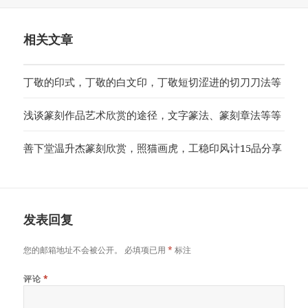
布
类
签
于
相关文章
丁敬的印式，丁敬的白文印，丁敬短切涩进的切刀刀法等
浅谈篆刻作品艺术欣赏的途径，文字篆法、篆刻章法等等
善下堂温升杰篆刻欣赏，照猫画虎，工稳印风计15品分享
发表回复
您的邮箱地址不会被公开。
必填项已用
*
标注
评论
*