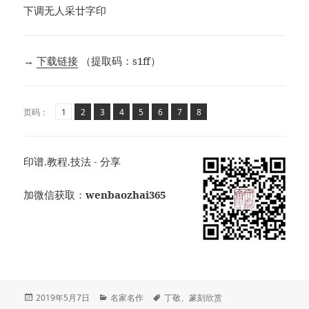
下调无人采廿字印
→
下载链接
（提取码：s1ff）
页
页
,
页
,
页
,
页
,
页
,
页
,
页
,
页码：
1
2
3
4
5
6
7
8
印谱.教程.技法 - 分享
加微信获取：
wenbaozhai365
发
分
标
2019年5月7日
名家名作
丁敬
、
篆刻欣赏