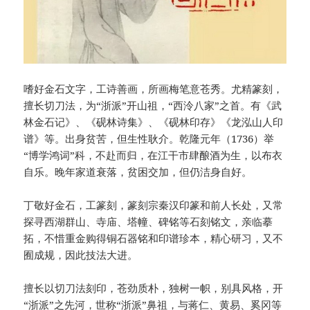
嗜好金石文字，工诗善画，所画梅笔意苍秀。尤精篆刻，
擅长切刀法，为“浙派”开山祖，“西泠八家”之首。有《武
林金石记》、《砚林诗集》、《砚林印存》《龙泓山人印
谱》等。出身贫苦，但生性耿介。乾隆元年（1736）举
“博学鸿词”科，不赴而归，在江干市肆酿酒为生，以布衣
自乐。晚年家道衰落，贫困交加，但仍洁身自好。
丁敬好金石，工篆刻，篆刻宗秦汉印篆和前人长处，又常
探寻西湖群山、寺庙、塔幢、碑铭等石刻铭文，亲临摹
拓，不惜重金购得铜石器铭和印谱珍本，精心研习，又不
囿成规，因此技法大进。
擅长以切刀法刻印，苍劲质朴，独树一帜，别具风格，开
“浙派”之先河，世称“浙派”鼻祖，与蒋仁、黄易、奚冈等