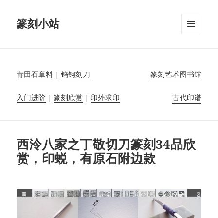
篆刻小站
菜单和
挂件
青田石章料
|
钨钢刻刀
篆刻艺术图书馆
入门进阶
|
篆刻欣赏
|
印外求印
古代印谱
西泠八家之丁敬切刀篆刻34品欣
赏，印蜕，有原石附边款