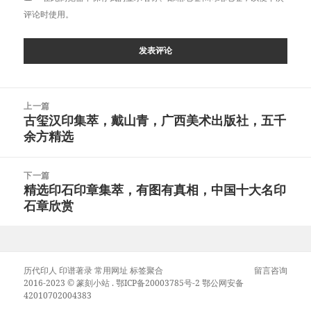
评论时使用。
文
上一篇
章
古玺汉印集萃，戴山青，广西美术出版社，五千
上
导
余方精选
篇
航
文
章：
下一篇
精选印石印章集萃，有图有真相，中国十大名印
下
石章欣赏
篇
文
章：
历代印人
印谱著录
常用网址
标签聚合
留言咨询
2016-2023 ©
篆刻小站
.
鄂ICP备20003785号-2
鄂公网安备
42010702004383