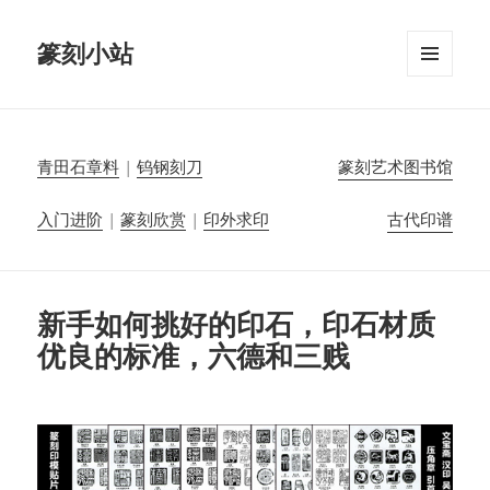
篆刻小站
菜单和
挂件
青田石章料
|
钨钢刻刀
篆刻艺术图书馆
入门进阶
|
篆刻欣赏
|
印外求印
古代印谱
新手如何挑好的印石，印石材质
优良的标准，六德和三贱