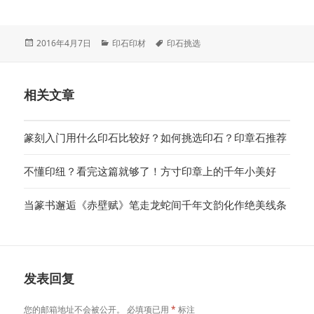
发
分
标
2016年4月7日
印石印材
印石挑选
布
类
签
于
相关文章
篆刻入门用什么印石比较好？如何挑选印石？印章石推荐
不懂印纽？看完这篇就够了！方寸印章上的千年小美好
当篆书邂逅《赤壁赋》笔走龙蛇间千年文韵化作绝美线条
发表回复
您的邮箱地址不会被公开。
必填项已用
*
标注