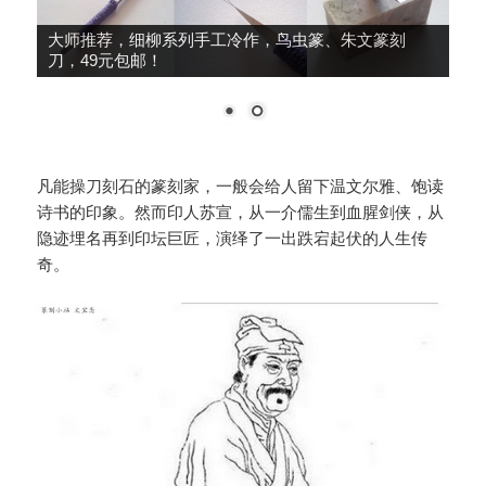
大师推荐，细柳系列手工冷作，鸟虫篆、朱文篆刻
刀，49元包邮！
凡能操刀刻石的篆刻家，一般会给人留下温文尔雅、饱读
诗书的印象。然而印人苏宣，从一介儒生到血腥剑侠，从
隐迹埋名再到印坛巨匠，演绎了一出跌宕起伏的人生传
奇。