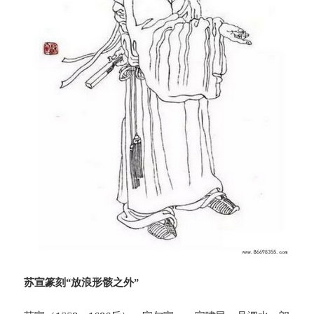
苏宣篆刻“放浪形骸之外”