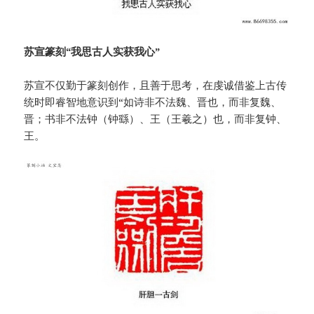
苏宣篆刻“我思古人实获我心”
苏宣不仅勤于篆刻创作，且善于思考，在虔诚借鉴上古传
统时即睿智地意识到“如诗非不法魏、晋也，而非复魏、
晋；书非不法钟（钟繇）、王（王羲之）也，而非复钟、
王。