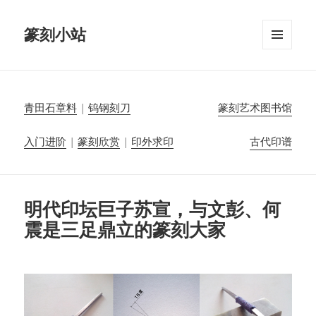
篆刻小站
菜单和
挂件
青田石章料
|
钨钢刻刀
篆刻艺术图书馆
入门进阶
|
篆刻欣赏
|
印外求印
古代印谱
明代印坛巨子苏宣，与文彭、何
震是三足鼎立的篆刻大家