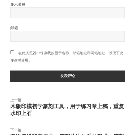
显示名称
邮箱
在此浏览器中保存我的显示名称、邮箱地址和网站地址，以便下次
评论时使用。
文
上一篇
章
木版印模初学篆刻工具，用于练习章上稿，重复
上
导
水印上石
篇
航
文
章：
下一篇