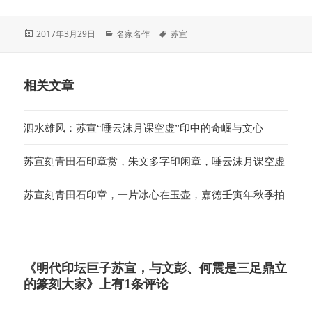
发
分
标
2017年3月29日
名家名作
苏宣
布
类
签
于
相关文章
泗水雄风：苏宣“唾云沫月课空虚”印中的奇崛与文心
苏宣刻青田石印章赏，朱文多字印闲章，唾云沫月课空虚
苏宣刻青田石印章，一片冰心在玉壶，嘉德壬寅年秋季拍
《明代印坛巨子苏宣，与文彭、何震是三足鼎立
的篆刻大家》上有1条评论