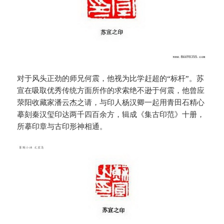
对于风头正劲的师兄何震，他视为比学赶超的“标杆”。苏
宣在吸取优秀传统方面所作的求索绝不逊于何震，他曾应
荥阳收藏家潘云杰之请，与印人杨汉卿一起用青田石精心
摹刻秦汉玺印达两千四百余方，辑成《集古印范》十册，
所摹印章与古印形神相通。