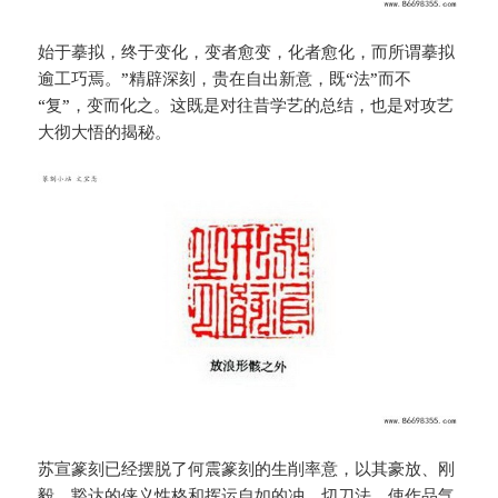
始于摹拟，终于变化，变者愈变，化者愈化，而所谓摹拟
逾工巧焉。”精辟深刻，贵在自出新意，既“法”而不
“复”，变而化之。这既是对往昔学艺的总结，也是对攻艺
大彻大悟的揭秘。
苏宣篆刻已经摆脱了何震篆刻的生削率意，以其豪放、刚
毅、豁达的侠义性格和挥运自如的冲、切刀法，使作品气