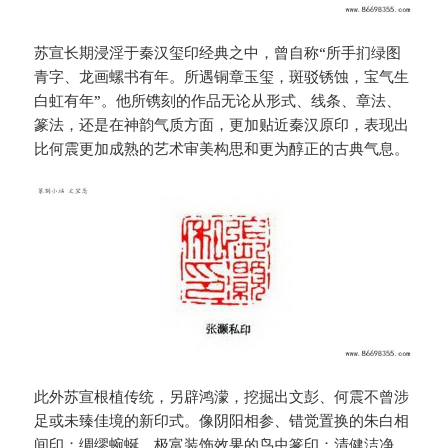
苏宣长期浸淫于秦汉玺印经典之中，曾自称“所手扪绿图
青字、龙画螺书有年。所遇铜章玉玺，斑驳锈蚀，宝气生
白虹有年”。他所镌刻的作品无论从形式、线条、章法、
篆法，还是在神韵气质方面，更加贴近秦汉原印，表现出
比何震更加成熟的艺术审美构思和更为醇正的古典气息。
此外苏宣根植传统，另辟鸿濛，挖掘出文彭、何震不曾涉
足或未臻佳境的新印式。像阴阳相参、错觉置换的朱白相
间印；绸缪蜿蜒、极富装饰效果的鸟虫篆印；清健洁净、