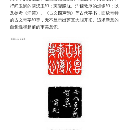
行间玉润的两汉玉印；斑驳朦胧、浑穆敦厚的烂铜印；以
及参考《汗简》、《古文四声韵》等古代字书，面貌奇特
的古文奇字印等，无不显示出苏宣大胆开拓、追求新意的
自觉性和超前的审美意识。