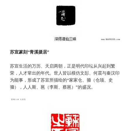
苏宣篆刻“青溪摄居”
苏宣生活的万历、天启两朝，正是明代印坛从兴起到繁
荣，人才辈出的年代。世人皆以模仿文彭、何震与秦汉印
为能事，形成了苏宣所描绘的“家家仓、籀（仓颉、史
籀），人人斯、邕（李斯、蔡邕）”的盛况。