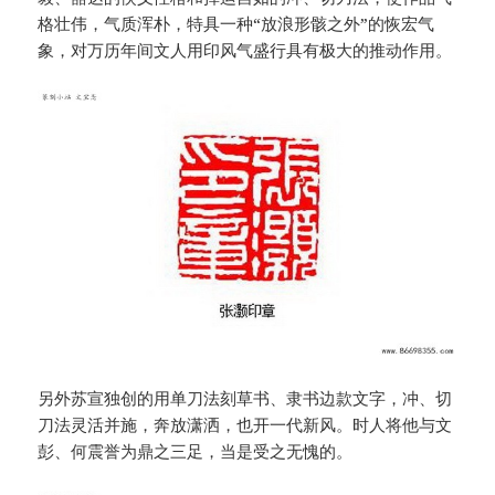
格壮伟，气质浑朴，特具一种“放浪形骸之外”的恢宏气
象，对万历年间文人用印风气盛行具有极大的推动作用。
另外苏宣独创的用单刀法刻草书、隶书边款文字，冲、切
刀法灵活并施，奔放潇洒，也开一代新风。时人将他与文
彭、何震誉为鼎之三足，当是受之无愧的。