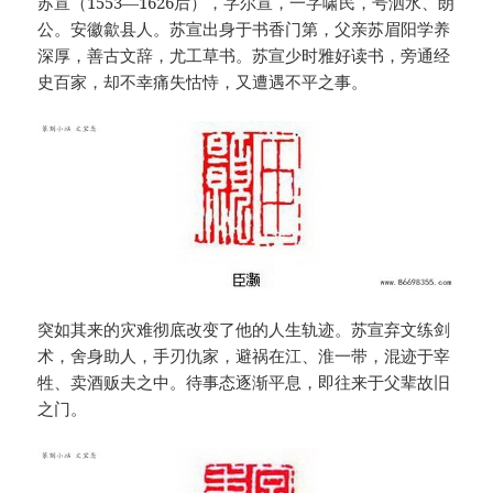
苏宣（1553—1626后），字尔宣，一字啸民，号泗水、朗
公。安徽歙县人。苏宣出身于书香门第，父亲苏眉阳学养
深厚，善古文辞，尤工草书。苏宣少时雅好读书，旁通经
史百家，却不幸痛失怙恃，又遭遇不平之事。
突如其来的灾难彻底改变了他的人生轨迹。苏宣弃文练剑
术，舍身助人，手刃仇家，避祸在江、淮一带，混迹于宰
牲、卖酒贩夫之中。待事态逐渐平息，即往来于父辈故旧
之门。