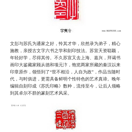
文彭与苏氏为通家之好，怜其才华，欣然录为弟子，精心
施教，亲授古文字六书之学和刻印技法。苏宣天资聪颖，
年轻好学，尽得其传。不久苏宣又去上海、嘉兴，拜谒书
画印大鉴藏家顾从德和项元汴，饱览两家所藏的秦汉以来
印章原作，领悟到了“世不相沿，人自为政”，作品当随时
代，与时俱进，更需具备鲜明个性特色的艺术真谛。晚年
编辑自刻印成《苏氏印略》数种，流传至今，让后人领略
到其卓尔不群的篆刻艺术风采。